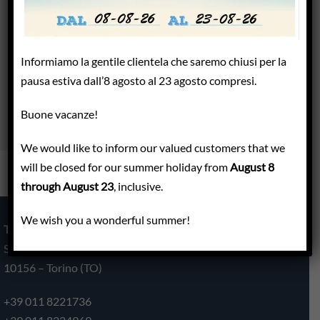
Novità Ferodo Racing
Informiamo la gentile clientela che saremo chiusi per la
Categorie
pausa estiva dall’8 agosto al 23 agosto compresi.
Eventi
Buone vacanze!
News
We would like to inform our valued customers that we
will be closed for our summer holiday from
August 8
through August 23
, inclusive.
We wish you a wonderful summer!
TECNO2 S.R.L.
Strada Comunale del Cascinotto 139/43
10156 – Torino (TO)
+39 011 8221736