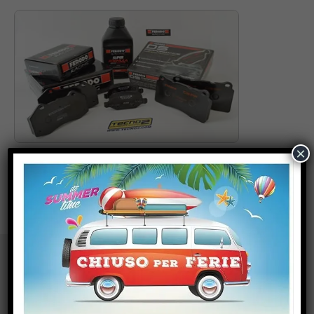
×
Novità Ferodo Racing
Articoli recenti
Rally Meeting 2023
Serbatoi Carburanti Omologati FIA FT3