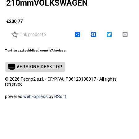
210mmVOLKSWAGEN
€
200,77
Link prodotto
C
F
T
E
o
a
w
m
n
c
i
a
d
e
t
i
Tutti i prezzi pubblicati sono IVA inclusa
i
b
t
l
v
o
e
i
o
r
VERSIONE DESKTOP
d
k
i
© 2026 Tecno2 s.r.l. - CF/P.IVA IT06123180017 - All rights
reserved
powered
webExpress
by
RSoft