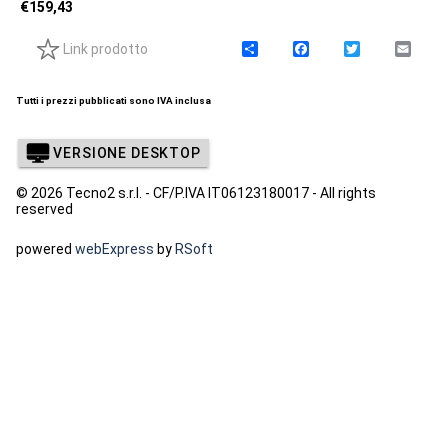
€
159,43
Link prodotto
C
F
T
E
o
a
w
m
n
c
i
a
d
e
t
i
Tutti i prezzi pubblicati sono IVA inclusa
i
b
t
l
v
o
e
i
o
r
VERSIONE DESKTOP
d
k
i
© 2026 Tecno2 s.r.l. - CF/P.IVA IT06123180017 - All rights
reserved
powered
webExpress
by
RSoft