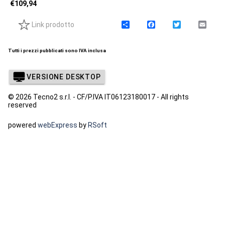
€
109,94
Link prodotto
C
F
T
E
o
a
w
m
n
c
i
a
d
e
t
i
Tutti i prezzi pubblicati sono IVA inclusa
i
b
t
l
v
o
e
i
o
r
VERSIONE DESKTOP
d
k
i
© 2026 Tecno2 s.r.l. - CF/P.IVA IT06123180017 - All rights
reserved
powered
webExpress
by
RSoft