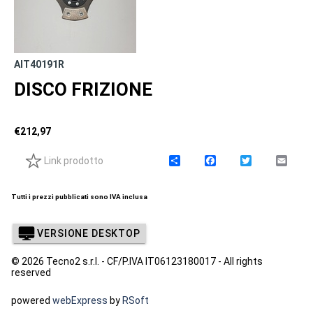
AIT40191R
DISCO FRIZIONE
€
212,97
Link prodotto
C
F
T
E
o
a
w
m
n
c
i
a
d
e
t
i
Tutti i prezzi pubblicati sono IVA inclusa
i
b
t
l
v
o
e
i
o
r
VERSIONE DESKTOP
d
k
i
© 2026 Tecno2 s.r.l. - CF/P.IVA IT06123180017 - All rights
reserved
powered
webExpress
by
RSoft