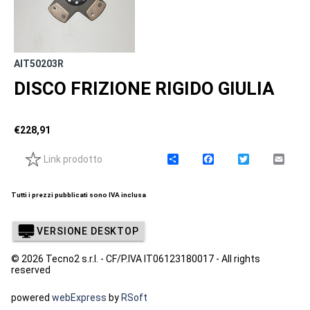
AIT50203R
DISCO FRIZIONE RIGIDO GIULIA
€
228,91
Link prodotto
C
F
T
E
o
a
w
m
n
c
i
a
d
e
t
i
Tutti i prezzi pubblicati sono IVA inclusa
i
b
t
l
v
o
e
i
o
r
VERSIONE DESKTOP
d
k
i
© 2026 Tecno2 s.r.l. - CF/P.IVA IT06123180017 - All rights
reserved
powered
webExpress
by
RSoft