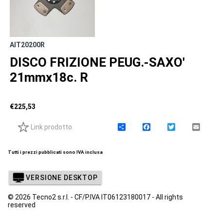
AIT20200R
DISCO FRIZIONE PEUG.-SAXO'
21mmx18c. R
€
225,53
Link prodotto
C
F
T
E
o
a
w
m
n
c
i
a
d
e
t
i
Tutti i prezzi pubblicati sono IVA inclusa
i
b
t
l
v
o
e
i
o
r
VERSIONE DESKTOP
d
k
i
© 2026 Tecno2 s.r.l. - CF/P.IVA IT06123180017 - All rights
reserved