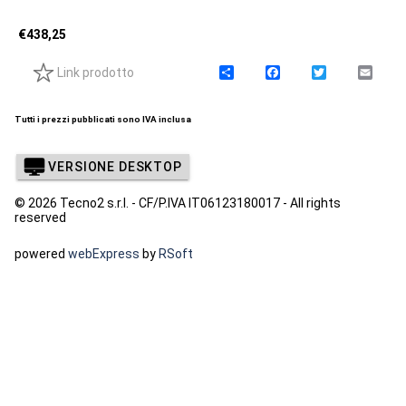
€
438,25
Link prodotto
C
F
T
E
o
a
w
m
n
c
i
a
d
e
t
i
Tutti i prezzi pubblicati sono IVA inclusa
i
b
t
l
v
o
e
i
o
r
VERSIONE DESKTOP
d
k
i
© 2026 Tecno2 s.r.l. - CF/P.IVA IT06123180017 - All rights
reserved
powered
webExpress
by
RSoft