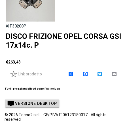
AIT30200P
DISCO FRIZIONE OPEL CORSA GSI
17x14c. P
€
263,43
Link prodotto
C
F
T
E
o
a
w
m
n
c
i
a
d
e
t
i
Tutti i prezzi pubblicati sono IVA inclusa
i
b
t
l
v
o
e
i
o
r
VERSIONE DESKTOP
d
k
i
© 2026 Tecno2 s.r.l. - CF/P.IVA IT06123180017 - All rights
reserved