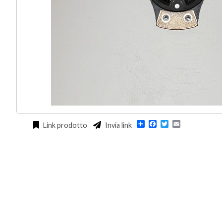
Condividi
Facebook
Twitter
Email
Link prodotto
Invia link