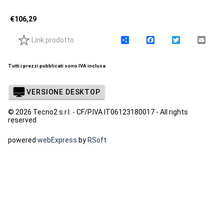
€
106,29
Link prodotto
C
F
T
E
o
a
w
m
n
c
i
a
d
e
t
i
Tutti i prezzi pubblicati sono IVA inclusa
i
b
t
l
v
o
e
i
o
r
VERSIONE DESKTOP
d
k
i
© 2026 Tecno2 s.r.l. - CF/P.IVA IT06123180017 - All rights
reserved
powered
webExpress
by
RSoft