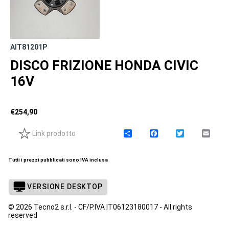
AIT81201P
DISCO FRIZIONE HONDA CIVIC
16V
€
254,90
Link prodotto
C
F
T
E
o
a
w
m
n
c
i
a
d
e
t
i
Tutti i prezzi pubblicati sono IVA inclusa
i
b
t
l
v
o
e
i
o
r
VERSIONE DESKTOP
d
k
i
© 2026 Tecno2 s.r.l. - CF/P.IVA IT06123180017 - All rights
reserved