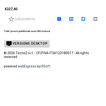
€
227,40
Link prodotto
C
F
T
E
o
a
w
m
n
c
i
a
d
e
t
i
Tutti i prezzi pubblicati sono IVA inclusa
i
b
t
l
v
o
e
i
o
r
VERSIONE DESKTOP
d
k
i
© 2026 Tecno2 s.r.l. - CF/P.IVA IT06123180017 - All rights
reserved
powered
webExpress
by
RSoft