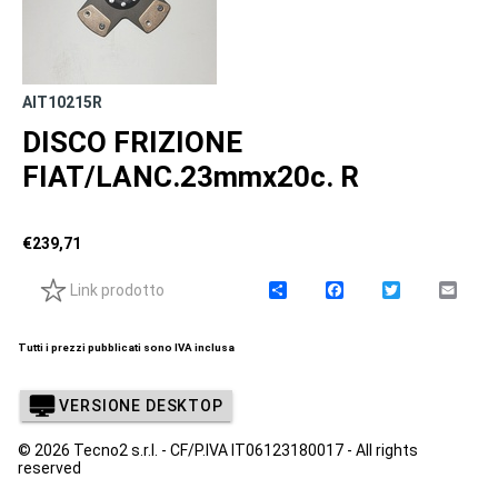
AIT10215R
DISCO FRIZIONE
FIAT/LANC.23mmx20c. R
€
239,71
Link prodotto
C
F
T
E
o
a
w
m
n
c
i
a
d
e
t
i
Tutti i prezzi pubblicati sono IVA inclusa
i
b
t
l
v
o
e
i
o
r
VERSIONE DESKTOP
d
k
i
© 2026 Tecno2 s.r.l. - CF/P.IVA IT06123180017 - All rights
reserved