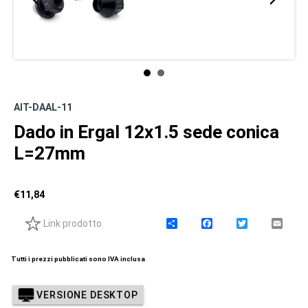
AIT-DAAL-11
Dado in Ergal 12x1.5 sede conica
L=27mm
€
11,84
Link prodotto
C
F
T
E
o
a
w
m
n
c
i
a
d
e
t
i
Tutti i prezzi pubblicati sono IVA inclusa
i
b
t
l
v
o
e
i
o
r
VERSIONE DESKTOP
d
k