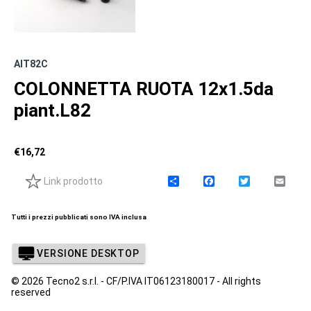
AIT82C
COLONNETTA RUOTA 12x1.5da
piant.L82
€
16,72
Link prodotto
C
F
T
E
o
a
w
m
n
c
i
a
d
e
t
i
Tutti i prezzi pubblicati sono IVA inclusa
i
b
t
l
v
o
e
i
o
r
VERSIONE DESKTOP
d
k
i
© 2026 Tecno2 s.r.l. - CF/P.IVA IT06123180017 - All rights
reserved