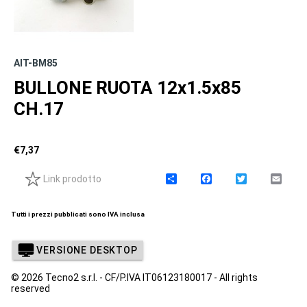
AIT-BM85
BULLONE RUOTA 12x1.5x85
CH.17
€
7,37
Link prodotto
C
F
T
E
o
a
w
m
n
c
i
a
d
e
t
i
Tutti i prezzi pubblicati sono IVA inclusa
i
b
t
l
v
o
e
i
o
r
VERSIONE DESKTOP
d
k
i
© 2026 Tecno2 s.r.l. - CF/P.IVA IT06123180017 - All rights
reserved