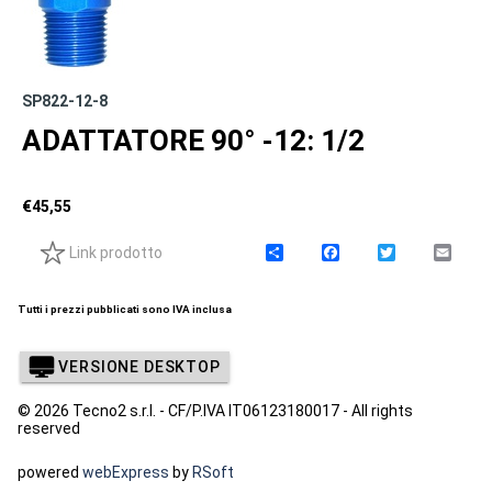
SP822-12-8
ADATTATORE 90° -12: 1/2
€
45,55
Link prodotto
C
F
T
E
o
a
w
m
n
c
i
a
d
e
t
i
Tutti i prezzi pubblicati sono IVA inclusa
i
b
t
l
v
o
e
i
o
r
VERSIONE DESKTOP
d
k
i
© 2026 Tecno2 s.r.l. - CF/P.IVA IT06123180017 - All rights
reserved
powered
webExpress
by
RSoft