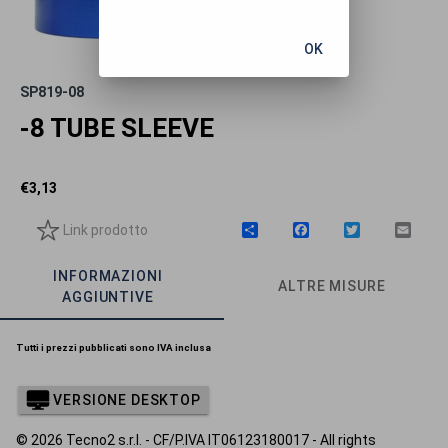
OK
SP819-08
-8 TUBE SLEEVE
€
3,13
Link prodotto
C
F
T
E
o
a
w
m
n
c
i
a
INFORMAZIONI
d
e
t
i
ALTRE MISURE
i
b
t
l
AGGIUNTIVE
v
o
e
i
o
r
d
k
Tutti i prezzi pubblicati sono IVA inclusa
i
VERSIONE DESKTOP
© 2026 Tecno2 s.r.l. - CF/P.IVA IT06123180017 - All rights