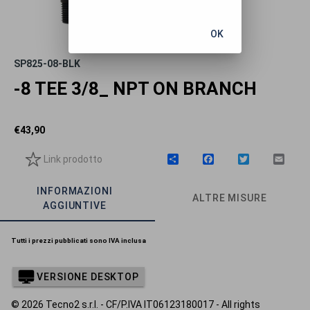
OK
SP825-08-BLK
-8 TEE 3/8_ NPT ON BRANCH
€
43,90
Link prodotto
C
F
T
E
o
a
w
m
n
c
i
a
INFORMAZIONI
d
e
t
i
ALTRE MISURE
i
b
t
l
AGGIUNTIVE
v
o
e
i
o
r
d
k
Tutti i prezzi pubblicati sono IVA inclusa
i
VERSIONE DESKTOP
© 2026 Tecno2 s.r.l. - CF/P.IVA IT06123180017 - All rights