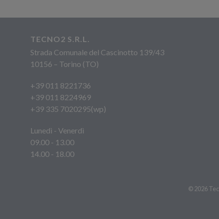
TECNO2 S.R.L.
Strada Comunale del Cascinotto 139/43
10156 – Torino (TO)
+39 011 8221736
+39 011 8224969
+39 335 7020295(wp)
Lunedì - Venerdì
09.00 - 13.00
14.00 - 18.00
© 2026 Tecn