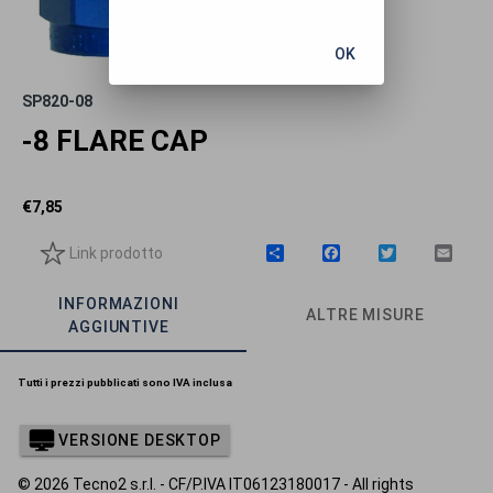
OK
SP820-08
-8 FLARE CAP
€
7,85
Link prodotto
C
F
T
E
o
a
w
m
n
c
i
a
INFORMAZIONI
d
e
t
i
ALTRE MISURE
i
b
t
l
AGGIUNTIVE
v
o
e
i
o
r
d
k
Tutti i prezzi pubblicati sono IVA inclusa
i
VERSIONE DESKTOP
© 2026 Tecno2 s.r.l. - CF/P.IVA IT06123180017 - All rights