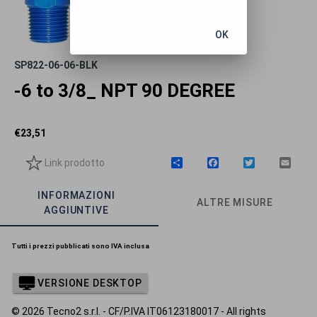
OK
SP822-06-06-BLK
-6 to 3/8_ NPT 90 DEGREE
€
23,51
Link prodotto
C
F
T
E
o
a
w
m
n
c
i
a
INFORMAZIONI
d
e
t
i
ALTRE MISURE
i
b
t
l
AGGIUNTIVE
v
o
e
i
o
r
d
k
Tutti i prezzi pubblicati sono IVA inclusa
i
VERSIONE DESKTOP
© 2026 Tecno2 s.r.l. - CF/P.IVA IT06123180017 - All rights