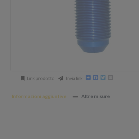
Condividi
Facebook
Twitter
Email
Link prodotto
Invia link
Informazioni aggiuntive
Altre misure