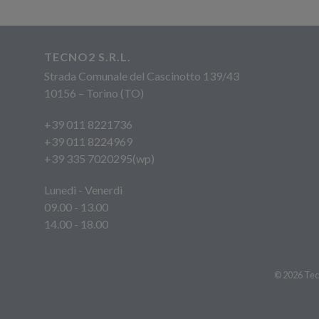
TECNO2 S.R.L.
Strada Comunale del Cascinotto 139/43
10156 – Torino (TO)
+39 011 8221736
+39 011 8224969
+39 335 7020295(wp)
Lunedì - Venerdì
09.00 - 13.00
14.00 - 18.00
© 2026 Tecn