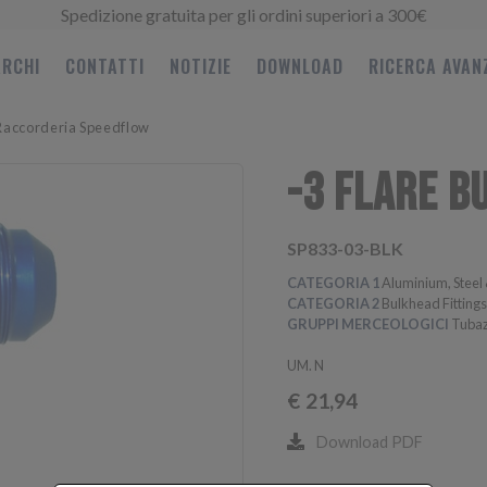
Spedizione gratuita per gli ordini superiori a 300€
RCHI
CONTATTI
NOTIZIE
DOWNLOAD
RICERCA AVAN
Raccorderia Speedflow
-3 FLARE B
SP833-03-BLK
CATEGORIA 1
Aluminium, Steel 
CATEGORIA 2
Bulkhead Fitting
GRUPPI MERCEOLOGICI
Tubaz
UM. N
€
21,94
Download PDF