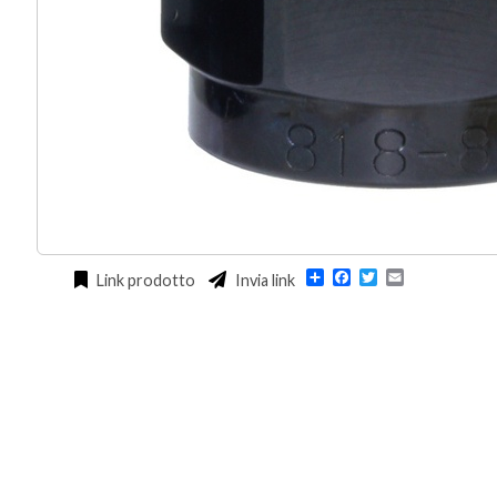
Condividi
Facebook
Twitter
Email
Link prodotto
Invia link