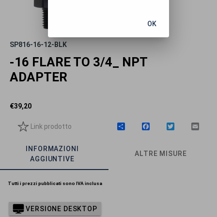
OK
SP816-16-12-BLK
-16 FLARE TO 3/4_ NPT
ADAPTER
€
39,20
Link prodotto
C
F
T
E
o
a
w
m
n
c
i
a
INFORMAZIONI
d
e
t
i
ALTRE MISURE
i
b
t
l
AGGIUNTIVE
v
o
e
i
o
r
d
k
Tutti i prezzi pubblicati sono IVA inclusa
i
VERSIONE DESKTOP