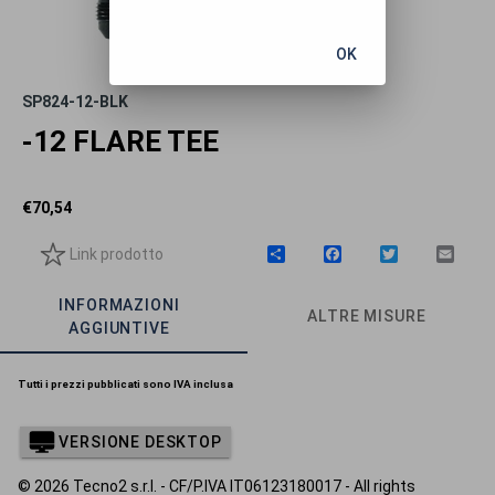
OK
SP824-12-BLK
-12 FLARE TEE
€
70,54
Link prodotto
C
F
T
E
o
a
w
m
n
c
i
a
INFORMAZIONI
d
e
t
i
ALTRE MISURE
i
b
t
l
AGGIUNTIVE
v
o
e
i
o
r
d
k
Tutti i prezzi pubblicati sono IVA inclusa
i
VERSIONE DESKTOP
© 2026 Tecno2 s.r.l. - CF/P.IVA IT06123180017 - All rights