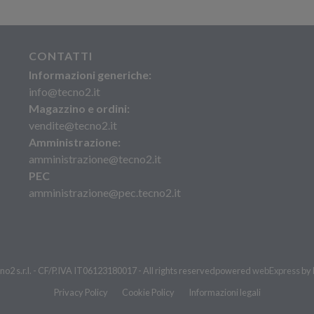
CONTATTI
Informazioni generiche:
info@tecno2.it
Magazzino e ordini:
vendite@tecno2.it
Amministrazione:
amministrazione@tecno2.it
PEC
amministrazione@pec.tecno2.it
o2 s.r.l. - CF/P.IVA IT06123180017 - All rights reserved
powered
webExpress
by
Privacy Policy
Cookie Policy
Informazioni legali