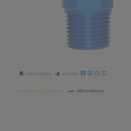
Condividi
Facebook
Twitter
Email
Link prodotto
Invia link
Informazioni aggiuntive
Altre misure