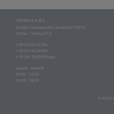
TECNO2 S.R.L.
Strada Comunale del Cascinotto 139/43
10156 – Torino (TO)
+39 011 8221736
+39 011 8224969
+39 335 7020295(wp)
Lunedì - Venerdì
09.00 - 13.00
14.00 - 18.00
© 2026 Tecn