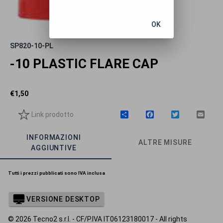
OK
SP820-10-PL
-10 PLASTIC FLARE CAP
€
1,50
Link prodotto
C
F
T
E
o
a
w
m
n
c
i
a
INFORMAZIONI
d
e
t
i
ALTRE MISURE
i
b
t
l
AGGIUNTIVE
v
o
e
i
o
r
d
k
Tutti i prezzi pubblicati sono IVA inclusa
i
VERSIONE DESKTOP
© 2026 Tecno2 s.r.l. - CF/P.IVA IT06123180017 - All rights