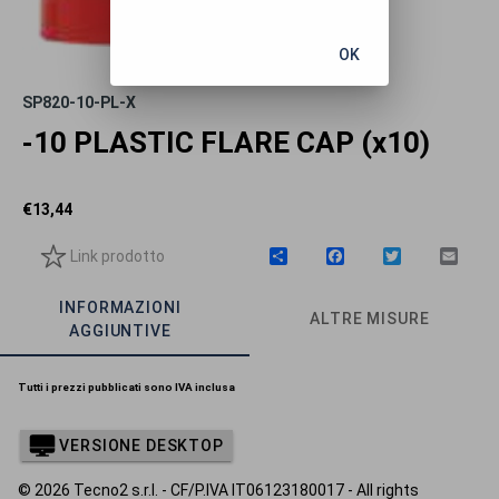
OK
SP820-10-PL-X
-10 PLASTIC FLARE CAP (x10)
€
13,44
Link prodotto
C
F
T
E
o
a
w
m
n
c
i
a
INFORMAZIONI
d
e
t
i
ALTRE MISURE
i
b
t
l
AGGIUNTIVE
v
o
e
i
o
r
d
k
Tutti i prezzi pubblicati sono IVA inclusa
i
VERSIONE DESKTOP
© 2026 Tecno2 s.r.l. - CF/P.IVA IT06123180017 - All rights