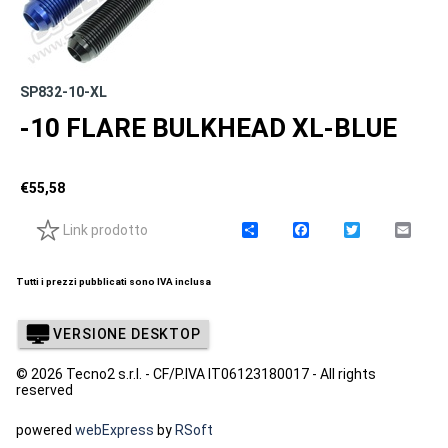
SP832-10-XL
-10 FLARE BULKHEAD XL-BLUE
€
55,58
Link prodotto
C
F
T
E
o
a
w
m
n
c
i
a
d
e
t
i
Tutti i prezzi pubblicati sono IVA inclusa
i
b
t
l
v
o
e
i
o
r
VERSIONE DESKTOP
d
k
i
© 2026 Tecno2 s.r.l. - CF/P.IVA IT06123180017 - All rights
reserved
powered
webExpress
by
RSoft